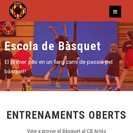
Escola de Bàsquet
El primer pas en un llarg camí de passió pel
bàsquet!
ENTRENAMENTS OBERTS
Vine a provar el Bàsquet al CB Artés