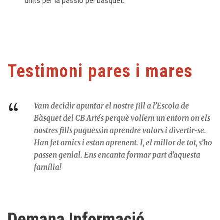
units per la passió pel bàsquet.
Testimoni pares i mares
“
Vam decidir apuntar el nostre fill a l’Escola de
Bàsquet del CB Artés perquè volíem un entorn on els
nostres fills puguessin aprendre valors i divertir-se.
Han fet amics i estan aprenent. I, el millor de tot, s’ho
passen genial. Ens encanta formar part d’aquesta
família!
Demana Informació