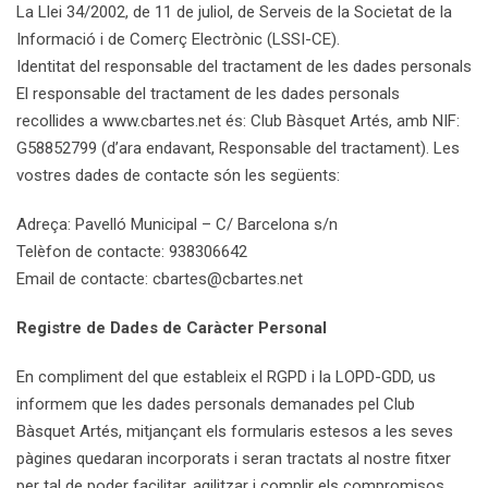
La Llei 34/2002, de 11 de juliol, de Serveis de la Societat de la
Informació i de Comerç Electrònic (LSSI-CE).
Identitat del responsable del tractament de les dades personals
El responsable del tractament de les dades personals
recollides a www.cbartes.net és: Club Bàsquet Artés, amb NIF:
G58852799 (d’ara endavant, Responsable del tractament). Les
vostres dades de contacte són les següents:
Adreça: Pavelló Municipal – C/ Barcelona s/n
Telèfon de contacte: 938306642
Email de contacte: cbartes@cbartes.net
Registre de Dades de Caràcter Personal
En compliment del que estableix el RGPD i la LOPD-GDD, us
informem que les dades personals demanades pel Club
Bàsquet Artés, mitjançant els formularis estesos a les seves
pàgines quedaran incorporats i seran tractats al nostre fitxer
per tal de poder facilitar, agilitzar i complir els compromisos