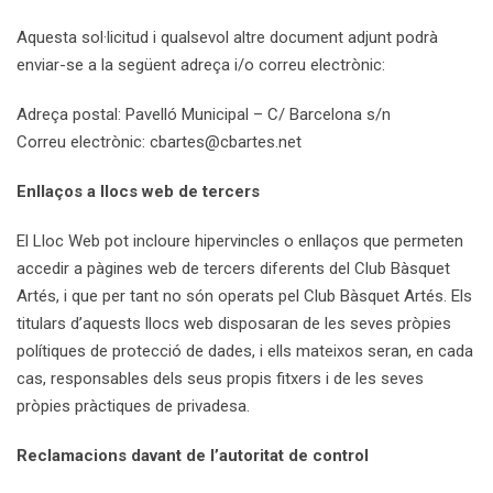
Aquesta sol·licitud i qualsevol altre document adjunt podrà
enviar-se a la següent adreça i/o correu electrònic:
Adreça postal: Pavelló Municipal – C/ Barcelona s/n
Correu electrònic: cbartes@cbartes.net
Enllaços a llocs web de tercers
El Lloc Web pot incloure hipervincles o enllaços que permeten
accedir a pàgines web de tercers diferents del Club Bàsquet
Artés, i que per tant no són operats pel Club Bàsquet Artés. Els
titulars d’aquests llocs web disposaran de les seves pròpies
polítiques de protecció de dades, i ells mateixos seran, en cada
cas, responsables dels seus propis fitxers i de les seves
pròpies pràctiques de privadesa.
Reclamacions davant de l’autoritat de control