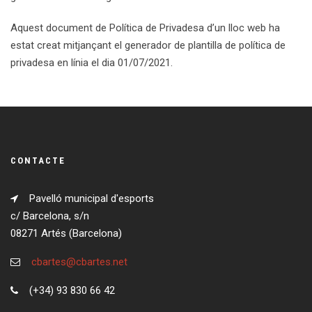
Aquest document de Política de Privadesa d’un lloc web ha
estat creat mitjançant el generador de plantilla de política de
privadesa en línia el dia 01/07/2021.
CONTACTE
Pavelló municipal d'esports
c/ Barcelona, s/n
08271 Artés (Barcelona)
cbartes@cbartes.net
(+34) 93 830 66 42