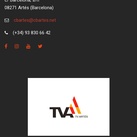
c/ Barcelona, s/n
08271 Artés (Barcelona)
cbartes@cbartes.net
(+34) 93 830 66 42