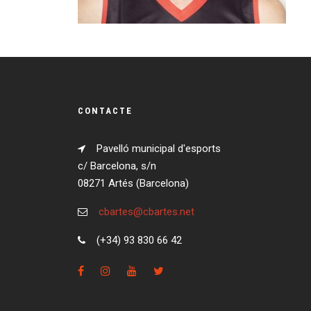
CONTACTE
Pavelló municipal d'esports
c/ Barcelona, s/n
08271 Artés (Barcelona)
cbartes@cbartes.net
(+34) 93 830 66 42