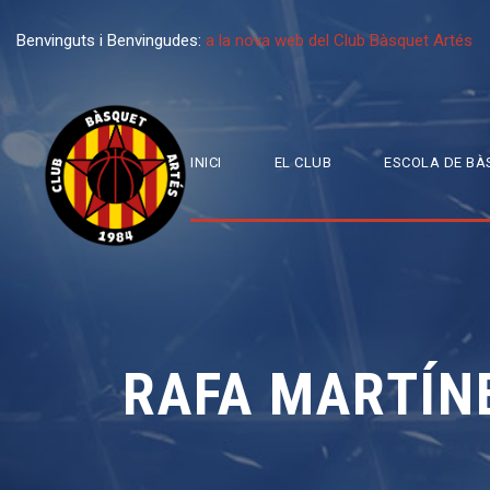
Benvinguts i Benvingudes:
a la nova web del Club Bàsquet Artés
INICI
EL CLUB
ESCOLA DE BÀ
RAFA MARTÍN