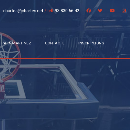
cbartes@cbartes.net
/
telf
93 830 66 42
 RAFA MARTINEZ
CONTACTE
INSCRIPCIONS