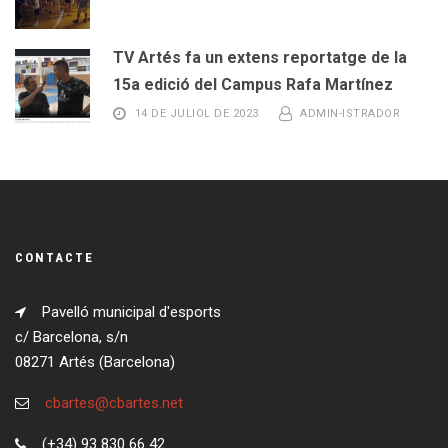
TV Artés fa un extens reportatge de la
15a edició del Campus Rafa Martínez
14 DE JULIOL DE 2023
ADMIN-ISTRADOR
CONTACTE
Pavelló municipal d'esports
c/ Barcelona, s/n
08271 Artés (Barcelona)
cbartes@cbartes.net
(+34) 93 830 66 42