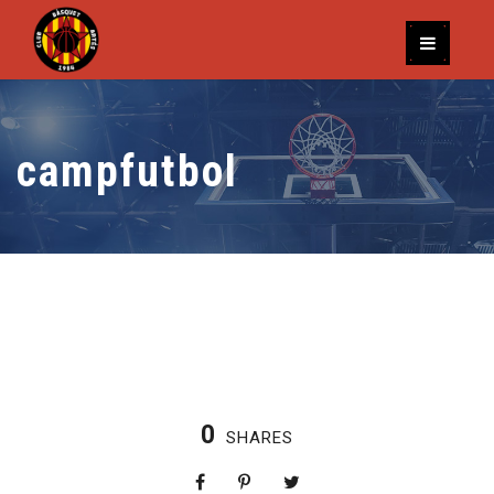
campfutbol
0
SHARES