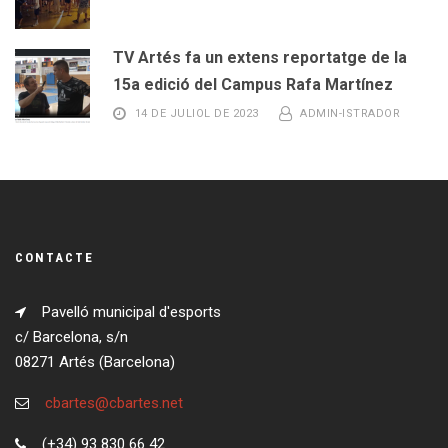
TV Artés fa un extens reportatge de la
15a edició del Campus Rafa Martínez
14 DE JULIOL DE 2023
ADMIN-ISTRADOR
CONTACTE
Pavelló municipal d'esports
c/ Barcelona, s/n
08271 Artés (Barcelona)
cbartes@cbartes.net
(+34) 93 830 66 42