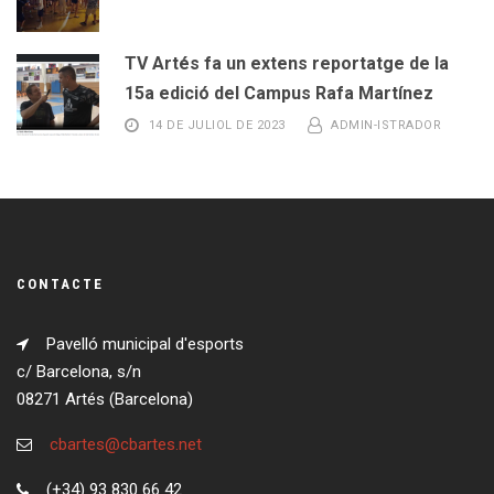
TV Artés fa un extens reportatge de la
15a edició del Campus Rafa Martínez
14 DE JULIOL DE 2023
ADMIN-ISTRADOR
CONTACTE
Pavelló municipal d'esports
c/ Barcelona, s/n
08271 Artés (Barcelona)
cbartes@cbartes.net
(+34) 93 830 66 42