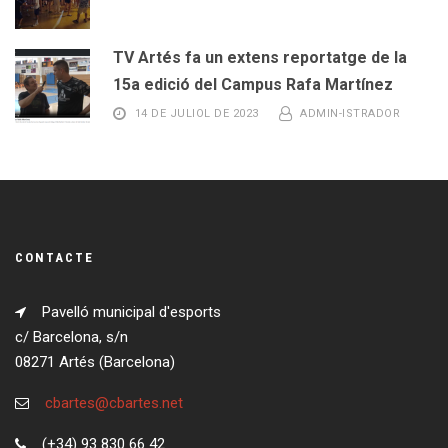
TV Artés fa un extens reportatge de la
15a edició del Campus Rafa Martínez
14 DE JULIOL DE 2023
ADMIN-ISTRADOR
CONTACTE
Pavelló municipal d'esports
c/ Barcelona, s/n
08271 Artés (Barcelona)
cbartes@cbartes.net
(+34) 93 830 66 42