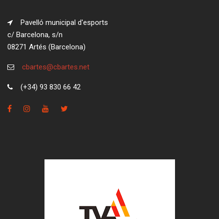
Pavelló municipal d'esports
c/ Barcelona, s/n
08271 Artés (Barcelona)
cbartes@cbartes.net
(+34) 93 830 66 42