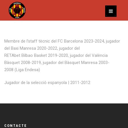
Membre de l’staff tècnic del FC Barcelona 2023-2024, jugador
del Baxi Manresa 2020-2022, jugador del
RETAbet Bilbao Basket 2019-2020, jugador del València
Bàsquet 2008-2019, jugador del Bàsquet Manresa 2003-
2008 (Liga Endesa)
Jugador de la selecció espanyola | 2011-2012
CONTACTE