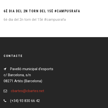
6È DIA DEL 2N TORN DEL 15È #CAMPUSRAFA
6è dia del 2n torn del 15è #campusrafa
CONTACTE
Pavelló municipal d'esports
c/ Barcelona, s/n
08271 Artés (Barcelona)
cbartes@cbartes.net
(+34) 93 830 66 42