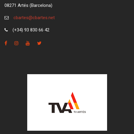
08271 Artés (Barcelona)
cbartes@cbartes.net
(+34) 93 830 66 42