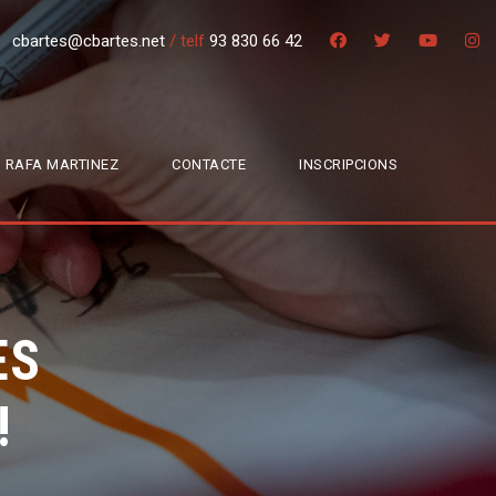
cbartes@cbartes.net
/
telf
93 830 66 42
 RAFA MARTINEZ
CONTACTE
INSCRIPCIONS
ES
!