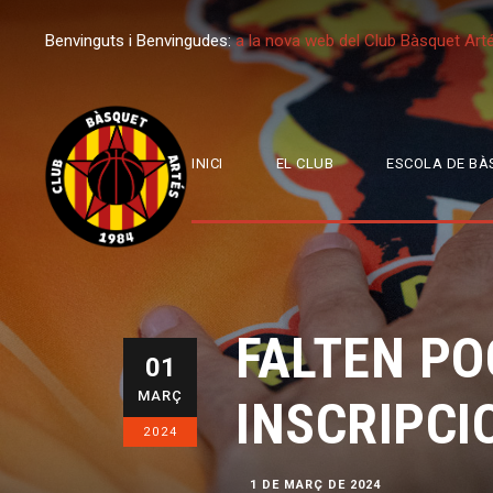
Benvinguts i Benvingudes:
a la nova web del Club Bàsquet Art
INICI
EL CLUB
ESCOLA DE BÀ
FALTEN PO
01
MARÇ
INSCRIPCIO
2024
1 DE MARÇ DE 2024