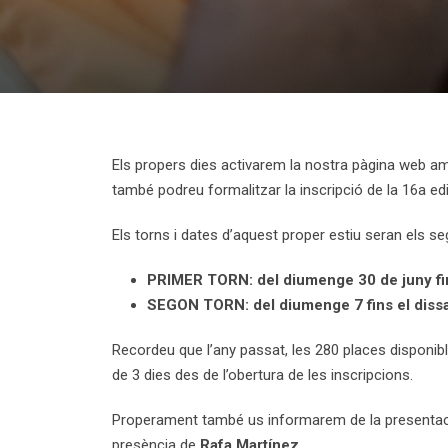
Els propers dies activarem la nostra pàgina web am
també podreu formalitzar la inscripció de la 16a ed
Els torns i dates d’aquest proper estiu seran els se
PRIMER TORN: del diumenge 30 de juny fins
SEGON TORN: del diumenge 7 fins el dissab
Recordeu que l’any passat, les 280 places disponib
de 3 dies des de l’obertura de les inscripcions.
Properament també us informarem de la presentaci
presència de
Rafa Martínez
.